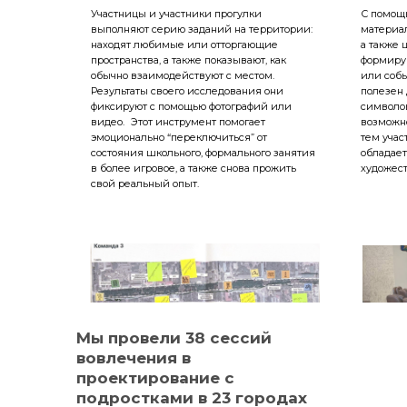
подростки перестают
Участницы и участники прогулки
С помощ
восприниматься как “объекты
выполняют серию заданий на территории:
материал
находят любимые или отторгающие
а также 
воспитания”, но становятся
пространства, а также показывают, как
формирую
равноправными агентами
обычно взаимодействуют с местом.
или собы
городских изменений.
Результаты своего исследования они
полезен
фиксируют с помощью фотографий или
символов
видео. Этот инструмент помогает
возможн
эмоционально “переключиться” от
тем учас
состояния школьного, формального занятия
обладае
в более игровое, а также снова прожить
художес
свой реальный опыт.
Мы провели 38 сессий
вовлечения в
проектирование с
подростками в 23 городах