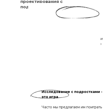
проектирования с
подростками
Понять внутреннюю
мотивацию
Нам важно понимать, с кем мы
работаем в конкретном месте,
каковы личные мотивы и ценности
подростков из города N. От этого
часто зависит выбор конкретных
методов работы.
Исследование с подростками -
это игра
Часто мы предлагаем им поиграть