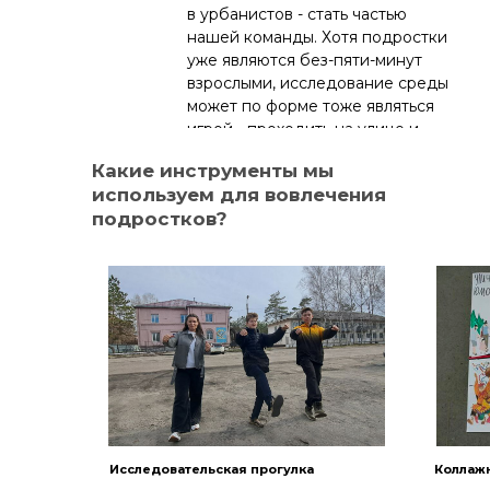
в урбанистов - стать частью
нашей команды. Хотя подростки
уже являются без-пяти-минут
взрослыми, исследование среды
может по форме тоже являться
игрой - проходить на улице и
включать творческие задания.
Какие инструменты мы
используем для вовлечения
подростков?
Фокусироваться, но не
сегрегировать
Хотя мы проводим проектные
семинары отдельно с
подростками, мы их также всегда
приглашаем к диалогу с другими
Исследовательская прогулка
Коллаж
городскими сообществами. Так,